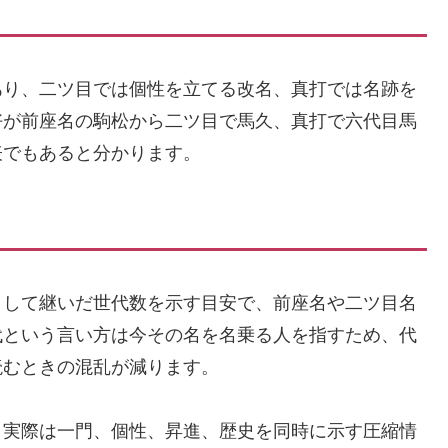
あり、二ツ目では個性を立てる改名、真打では名跡を
好が前座名の駒松から二ツ目で馬久、真打で六代目馬
表でもあると分かります。
として継いだ世代数を示す目安で、前座名や二ツ目名
代という言い方は今その名を名乗る人を指すため、代
読むときの混乱が減ります。
、実際は一門、個性、昇進、歴史を同時に示す圧縮情