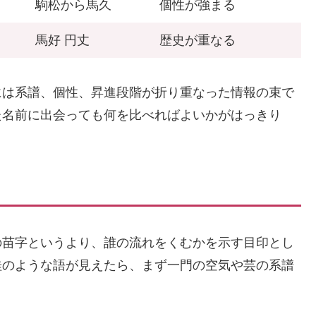
駒松から馬久
個性が強まる
馬好 円丈
歴史が重なる
には系譜、個性、昇進段階が折り重なった情報の束で
た名前に出会っても何を比べればよいかがはっきり
の苗字というより、誰の流れをくむかを示す目印とし
桂のような語が見えたら、まず一門の空気や芸の系譜