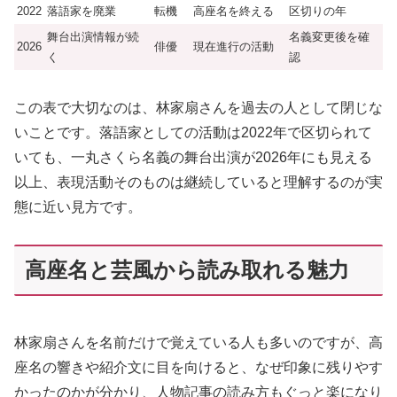
2022
落語家を廃業
転機
高座名を終える
区切りの年
舞台出演情報が続
名義変更後を確
2026
俳優
現在進行の活動
く
認
この表で大切なのは、林家扇さんを過去の人として閉じな
いことです。落語家としての活動は2022年で区切られて
いても、一丸さくら名義の舞台出演が2026年にも見える
以上、表現活動そのものは継続していると理解するのが実
態に近い見方です。
高座名と芸風から読み取れる魅力
林家扇さんを名前だけで覚えている人も多いのですが、高
座名の響きや紹介文に目を向けると、なぜ印象に残りやす
かったのかが分かり、人物記事の読み方もぐっと楽になり