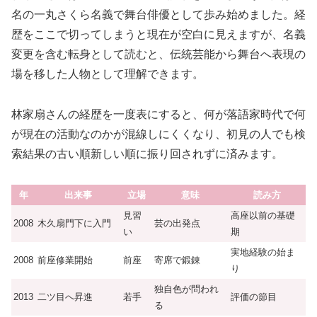
名の一丸さくら名義で舞台俳優として歩み始めました。経
歴をここで切ってしまうと現在が空白に見えますが、名義
変更を含む転身として読むと、伝統芸能から舞台へ表現の
場を移した人物として理解できます。
林家扇さんの経歴を一度表にすると、何が落語家時代で何
が現在の活動なのかが混線しにくくなり、初見の人でも検
索結果の古い順新しい順に振り回されずに済みます。
年
出来事
立場
意味
読み方
見習
高座以前の基礎
2008
木久扇門下に入門
芸の出発点
い
期
実地経験の始ま
2008
前座修業開始
前座
寄席で鍛錬
り
独自色が問われ
2013
二ツ目へ昇進
若手
評価の節目
る