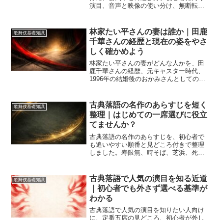
演目、音声と映像の使い分け、無断転載
を避ける見分け方まで整理。歌舞伎や寄
席に関心がある人にも通じる入り口とし
て、最初の一席を外しにくくする考え方
林家たい平さんの妻は誰か｜田鹿
歌舞伎基礎知識
をやさしく解説します。
千華さんの経歴と現在の姿をやさ
しく確かめよう
林家たい平さんの妻がどんな人かを、田
鹿千華さんの経歴、元キャスター時代、
1996年の結婚後のおかみさんとしての役
割、家族との関わりまで整理します。笑
点の鬼嫁ネタと実際の夫婦像の違いも分
かり、伝統芸能を支える見方までつかめ
古典落語の名作のあらすじを短く
歌舞伎基礎知識
ます。
整理｜はじめての一席選びに役立
てませんか？
古典落語の名作のあらすじを、初心者で
も追いやすい順番と見どころ付きで整理
しました。寿限無、時そば、芝浜、死神
の違いに加え、笑いと人情の型、寄席で
聞く前に押さえたいポイントまで一度で
つかめる内容です。古い言葉につまずか
古典落語で人気の演目を知る近道
歌舞伎基礎知識
ないコツもまとめました。
｜初心者でも外さず選べる基準が
わかる
古典落語で人気の演目を知りたい人向け
に、定番五席の見どころ、初心者が外し