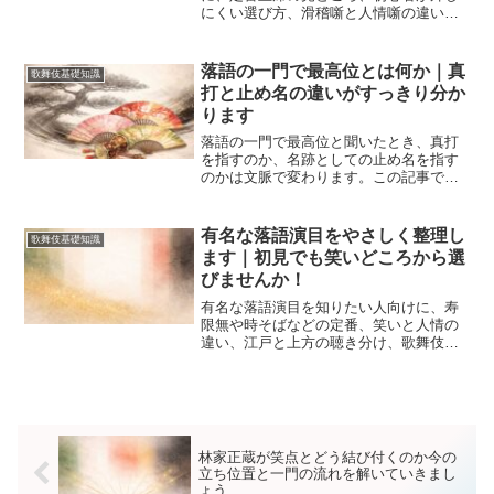
にくい選び方、滑稽噺と人情噺の違い、
寄席や配信での楽しみ方まで整理しまし
た。歌舞伎に親しむ人にも通じる聴きど
ころがつかめ、最初の一席から迷いにく
落語の一門で最高位とは何か｜真
歌舞伎基礎知識
くなります。難しい専門語を控えて比較
打と止め名の違いがすっきり分か
するので、自分に合う演目が見つけやす
ります
くなります。
落語の一門で最高位と聞いたとき、真打
を指すのか、名跡としての止め名を指す
のかは文脈で変わります。この記事では
階級と名跡の違い、協会ごとの見方、上
方との違い、歌舞伎の名跡と比べた読み
解き方まで整理し、寄席や襲名の話題を
有名な落語演目をやさしく整理し
歌舞伎基礎知識
迷わず追える基礎知識をまとめます。
ます｜初見でも笑いどころから選
びませんか！
有名な落語演目を知りたい人向けに、寿
限無や時そばなどの定番、笑いと人情の
違い、江戸と上方の聴き分け、歌舞伎フ
ァンが楽しみやすい見どころを整理しま
した。初見で外しにくい一席の順番や聞
き方、寄席と音源の使い分け、家族で見
やすい噺の目安までつかめます。
林家正蔵が笑点とどう結び付くのか今の
立ち位置と一門の流れを解いていきまし
ょう