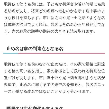
歌舞伎で使う名前には、子どもが初舞台や若い時期に名乗
る幼名があり、将来どの名跡へ進むのかを示す途中駅のよ
うな役目を持ちます。市川新之助や尾上丑之助のような名
は成長の節目でよく現れ、観客はその名から年齢だけでな
く、家の継承の順番や期待の大きさも読み取れます。
止め名は家の到達点となる名
歌舞伎で使う名前のなかで止め名は、その家で最後に到達
する格の高い名を指し、家の象徴として扱われる特別な位
置づけがあります。市川團十郎や尾上菊五郎のような名が
典型で、止め名に届くまでの途中名を知ると、襲名のニュ
ースが単なる改名ではないことがよく分かります。
隠居名は世代交代を支える名