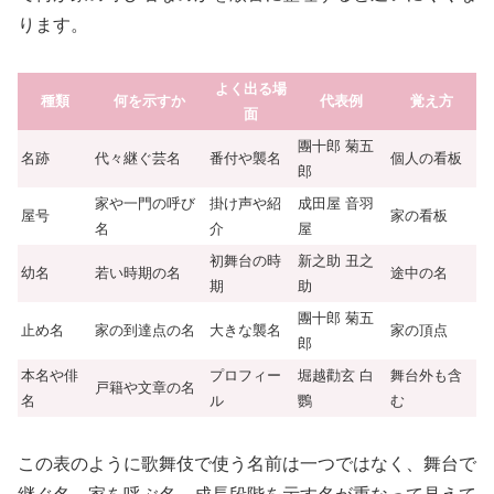
ります。
よく出る場
種類
何を示すか
代表例
覚え方
面
團十郎 菊五
名跡
代々継ぐ芸名
番付や襲名
個人の看板
郎
家や一門の呼び
掛け声や紹
成田屋 音羽
屋号
家の看板
名
介
屋
初舞台の時
新之助 丑之
幼名
若い時期の名
途中の名
期
助
團十郎 菊五
止め名
家の到達点の名
大きな襲名
家の頂点
郎
本名や俳
プロフィー
堀越勸玄 白
舞台外も含
戸籍や文章の名
名
ル
鸚
む
この表のように歌舞伎で使う名前は一つではなく、舞台で