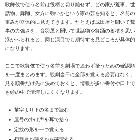
歌舞伎で使う名前は役柄と切り離せず、どの家が荒事、世
話物、舞踊、女方に強いかという家の芸を知ると、名前の
重みが立体的に見えてきます。たとえば成田屋と聞いて荒
事の力強さを、音羽屋と聞いて世話物や舞踊の蓄積を思い
浮かべられると、同じ演目でも期待する見どころが具体的
になります。
ここで歌舞伎で使う名前を劇場で迷わず拾うための確認順
を一度まとめます。観劇当日に全部を覚える必要はなく、
見る順番だけ先に決めておくと、情報が多い番付や口上で
も頭の中で渋滞しにくくなります。
苗字より下の名まで読む
屋号の掛け声を耳で拾う
定紋の形を一つ覚える
初舞台か襲名かを確認する