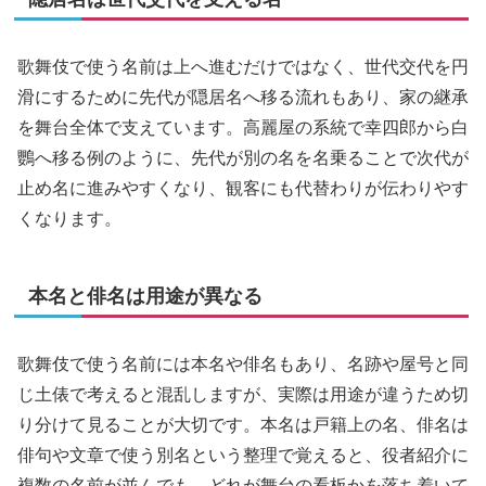
歌舞伎で使う名前は上へ進むだけではなく、世代交代を円
滑にするために先代が隠居名へ移る流れもあり、家の継承
を舞台全体で支えています。高麗屋の系統で幸四郎から白
鸚へ移る例のように、先代が別の名を名乗ることで次代が
止め名に進みやすくなり、観客にも代替わりが伝わりやす
くなります。
本名と俳名は用途が異なる
歌舞伎で使う名前には本名や俳名もあり、名跡や屋号と同
じ土俵で考えると混乱しますが、実際は用途が違うため切
り分けて見ることが大切です。本名は戸籍上の名、俳名は
俳句や文章で使う別名という整理で覚えると、役者紹介に
複数の名前が並んでも、どれが舞台の看板かを落ち着いて