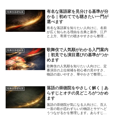
です。初めての人でも配役表や筋書きが
読みやすくなるよう、似た言葉の違いま
でやさしくまとめます。
有名な落語家を見分ける基準が分
歌舞伎基礎知識
かる｜初めてでも聴きたい一門が
選べます
有名な落語家を知りたい人向けに、名前
が広く知られる理由を古典と新作、江戸
と上方、寄席での聴きやすさから整理し
ます。春風亭一之輔や柳家喬太郎、桂宮
治、桂二葉などを例に、初心者が自分に
合う噺家と最初の一席を選ぶコツまで分
歌舞伎で人気順がわかる入門案内
歌舞伎基礎知識
かり、落語の入り口がすっきり見えてき
｜初見でも演目選びの基準がつか
ます。
めます
歌舞伎の人気順を知りたい人向けに、定
番演目の上位候補を初心者の見やすさ、
物語の追いやすさ、華やかさで整理しま
した。連獅子や勧進帳などの違い、三大
名作や舞踊物の位置づけ、失敗しにくい
選び方まで一度でつかめます。
落語の崇徳院をやさしく解く｜あ
歌舞伎基礎知識
らすじとオチの見どころがつかめ
ます
落語の崇徳院が気になる人向けに、百人
一首の歌が恋わずらいの物語とサゲへど
うつながるかを整理します。あらすじ、