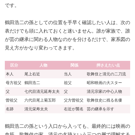
です。
鶴田浩二の孫としての位置を手早く確認したい人は、次の
表だけでも頭に入れておくと迷いません。誰が家族で、誰
が芸の継承に関わる人物なのかを分けるだけで、家系図の
見え方がかなり変わってきます。
区分
人物
関係
押さえたい点
本人
尾上右近
当人
歌舞伎と清元の二刀流
母方祖父
鶴田浩二
祖父
昭和映画の大スター
父
七代目清元延寿太夫
父
清元宗家の中心人物
曽祖父
六代目尾上菊五郎
父方曽祖父
歌舞伎史に残る名優
名跡
清元栄寿太夫
右近が襲名
芸の継承を示す
鶴田浩二の孫という入口から入っても、最終的には映画の
血筋、歌舞伎の家、清元の名跡という三つの層で理解する