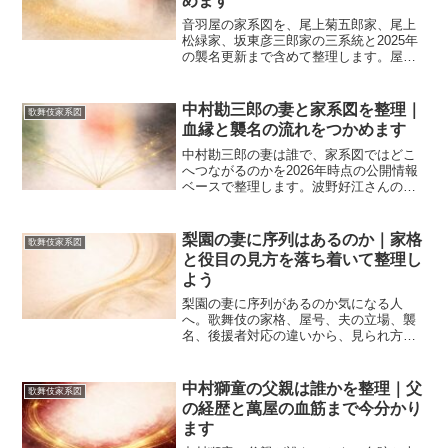
めます
音羽屋の家系図を、尾上菊五郎家、尾上
松緑家、坂東彦三郎家の三系統と2025年
の襲名更新まで含めて整理します。屋号
の由来、名跡の継承、定紋の違い、尾上
右近や尾上松也の位置づけまで一度でわ
かる入門記事です。
中村勘三郎の妻と家系図を整理｜
歌舞伎家系図
血縁と襲名の流れをつかめます
中村勘三郎の妻は誰で、家系図ではどこ
へつながるのかを2026年時点の公開情報
ベースで整理します。波野好江さんの出
自、十七代目から勘九郎 七之助 勘太郎
長三郎へ続く流れ、歌舞伎らしい姻戚と
名跡の見方まで一度でわかる内容です。
梨園の妻に序列はあるのか｜家格
歌舞伎家系図
と役目の見方を落ち着いて整理し
よう
梨園の妻に序列があるのか気になる人
へ。歌舞伎の家格、屋号、夫の立場、襲
名、後援者対応の違いから、見られ方の
順序を整理します。噂ではなく歌舞伎家
系図の文脈で読むので、名門の重みと
2026年の見どころまでやさしく分かりま
中村獅童の父親は誰かを整理｜父
歌舞伎家系図
す。
の経歴と萬屋の血筋まで今分かり
ます