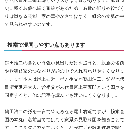
が六代目尾上菊五郎という大きな背景があります。歌舞伎
史に残る名優へ続く系統があるため、右近の踊りや役づく
りは単なる芸能一家の華やかさではなく、継承の文脈の中
で見られやすいのです。
検索で混同しやすい点もあります
鶴田浩二の孫という強い見出しだけを追うと、親族の名前
や歌舞伎家のつながりが頭の中で入れ替わりやすくなりま
す。まず本人は尾上右近、母方祖父が鶴田浩二、父が七代
目清元延寿太夫、曽祖父が六代目尾上菊五郎という四点を
固定すると、他の記事を読んでも迷いにくくなります。
鶴田浩二の孫を一言で答えるなら尾上右近ですが、検索意
図の本丸は名前当てではなく家系の見取り図を知ることで
す。ここを先に整えておくと、なぜ右近が歌舞伎界で特別