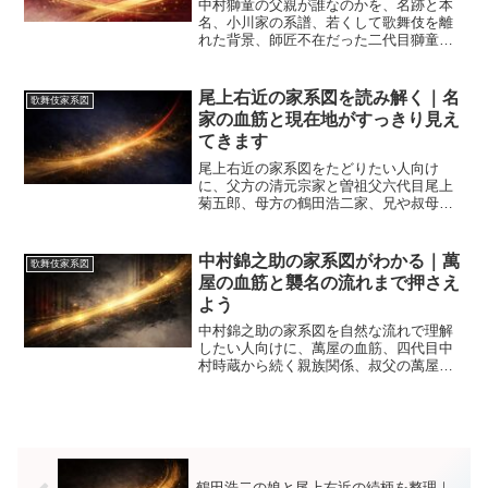
中村獅童の父親が誰なのかを、名跡と本
名、小川家の系譜、若くして歌舞伎を離
れた背景、師匠不在だった二代目獅童へ
の影響まで整理します。萬屋の血筋、叔
父たちとの関係、陽喜と夏幹へ続く家系
の流れも一度で把握できます。
尾上右近の家系図を読み解く｜名
歌舞伎家系図
家の血筋と現在地がすっきり見え
てきます
尾上右近の家系図をたどりたい人向け
に、父方の清元宗家と曽祖父六代目尾上
菊五郎、母方の鶴田浩二家、兄や叔母と
の関係、歌舞伎と清元の二刀流が育った
背景、2026年3月時点の舞台の見どころま
で一つの記事で整理します。
中村錦之助の家系図がわかる｜萬
歌舞伎家系図
屋の血筋と襲名の流れまで押さえ
よう
中村錦之助の家系図を自然な流れで理解
したい人向けに、萬屋の血筋、四代目中
村時蔵から続く親族関係、叔父の萬屋錦
之介とのつながり、襲名の意味、見分け
方まで整理して解説します。
鶴田浩二の娘と尾上右近の続柄を整理｜