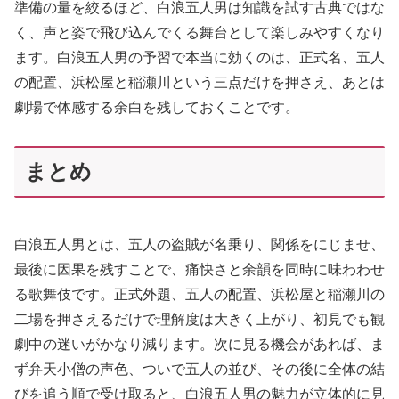
準備の量を絞るほど、白浪五人男は知識を試す古典ではな
く、声と姿で飛び込んでくる舞台として楽しみやすくなり
ます。白浪五人男の予習で本当に効くのは、正式名、五人
の配置、浜松屋と稲瀬川という三点だけを押さえ、あとは
劇場で体感する余白を残しておくことです。
まとめ
白浪五人男とは、五人の盗賊が名乗り、関係をにじませ、
最後に因果を残すことで、痛快さと余韻を同時に味わわせ
る歌舞伎です。正式外題、五人の配置、浜松屋と稲瀬川の
二場を押さえるだけで理解度は大きく上がり、初見でも観
劇中の迷いがかなり減ります。次に見る機会があれば、ま
ず弁天小僧の声色、ついで五人の並び、その後に全体の結
びを追う順で受け取ると、白浪五人男の魅力が立体的に見