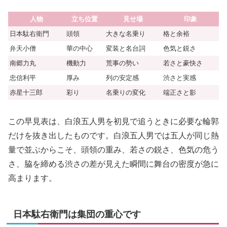
人物
立ち位置
見せ場
印象
日本駄右衛門
頭領
大きな名乗り
格と余裕
弁天小僧
華の中心
変装と名台詞
色気と鋭さ
南郷力丸
機動力
荒事の勢い
若さと豪快さ
忠信利平
厚み
列の安定感
渋さと実感
赤星十三郎
彩り
名乗りの変化
端正さと影
この早見表は、白浪五人男を初見で追うときに必要な輪郭
だけを抜き出したものです。白浪五人男では五人が同じ熱
量で並ぶからこそ、頭領の重み、若さの鋭さ、色気の危う
さ、脇を締める渋さの差が見えた瞬間に舞台の密度が急に
高まります。
日本駄右衛門は集団の重心です