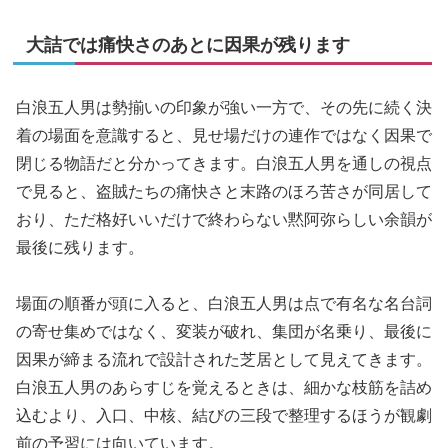
大詰では痛快さのあとに因果が残ります
白浪五人男は勢揃いの印象が強い一方で、その先に続く決
着の場面を意識すると、見せ場だけの連作ではなく因果で
閉じる物語だと分かってきます。白浪五人男を通しの視点
で見ると、盗賊たちの痛快さと末路のほろ苦さが同居して
おり、ただ格好いいだけで終わらない黙阿弥らしい余韻が
最後に残ります。
場面の順番が頭に入ると、白浪五人男は点で有名な名台詞
の寄せ集めではなく、変装が破れ、集団が名乗り、最後に
因果が締まる流れで設計された芝居として見えてきます。
白浪五人男のあらすじを覚えるときは、細かな枝筋を詰め
込むより、入口、中核、結びの三段で整理するほうが観劇
前の予習には向いています。