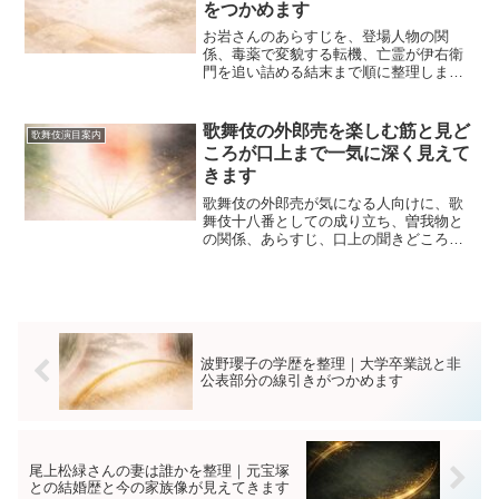
をつかめます
お岩さんのあらすじを、登場人物の関
係、毒薬で変貌する転機、亡霊が伊右衛
門を追い詰める結末まで順に整理しま
す。歌舞伎ならではの見どころや忠臣蔵
との関わりも押さえるので、初見でも怖
さと悲劇の両方が無理なく理解でき、観
歌舞伎の外郎売を楽しむ筋と見ど
歌舞伎演目案内
劇前の予習にも役立ちます。
ころが口上まで一気に深く見えて
きます
歌舞伎の外郎売が気になる人向けに、歌
舞伎十八番としての成り立ち、曽我物と
の関係、あらすじ、口上の聞きどころ、
見得や荒事の見方、観劇前の予習法まで
やさしく整理します。初見でも役の正体
と場面転換がつかめ、劇場で何を見れば
よいか迷いにくくなります。
波野瓔子の学歴を整理｜大学卒業説と非
公表部分の線引きがつかめます
尾上松緑さんの妻は誰かを整理｜元宝塚
との結婚歴と今の家族像が見えてきます