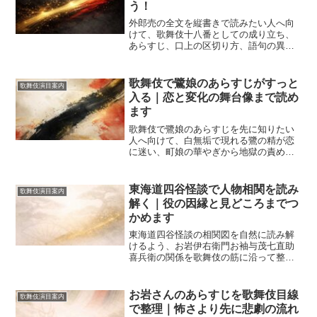
う！
外郎売の全文を縦書きで読みたい人へ向
けて、歌舞伎十八番としての成り立ち、
あらすじ、口上の区切り方、語句の異
同、観劇前に押さえたい見どころを整理
します。発声練習だけでは見落としやす
い演目の魅力までつかめ、初見でも流れ
歌舞伎で鷺娘のあらすじがすっと
歌舞伎演目案内
と聴きどころが自然に分かります。
入る｜恋と変化の舞台像まで読め
ます
歌舞伎で鷺娘のあらすじを先に知りたい
人へ向けて、白無垢で現れる鷺の精が恋
に迷い、町娘の華やぎから地獄の責め苦
へ進む流れを整理します。早替りや雪の
場面の意味、2026年に押さえたい見どこ
ろまで一度でつかめる内容です。初見の
東海道四谷怪談で人物相関を読み
歌舞伎演目案内
予習にも観劇後の振り返りにも役立ちま
解く｜役の因縁と見どころまでつ
す。
かめます
東海道四谷怪談の相関図を自然に読み解
けるよう、お岩伊右衛門お袖与茂七直助
喜兵衛の関係を歌舞伎の筋に沿って整
理。忠臣蔵とのつながりや舞台で迷わな
い見方まで分かり、配役が変わる再演の
予習や観劇後の復習にも役立ちます。
お岩さんのあらすじを歌舞伎目線
歌舞伎演目案内
で整理｜怖さより先に悲劇の流れ