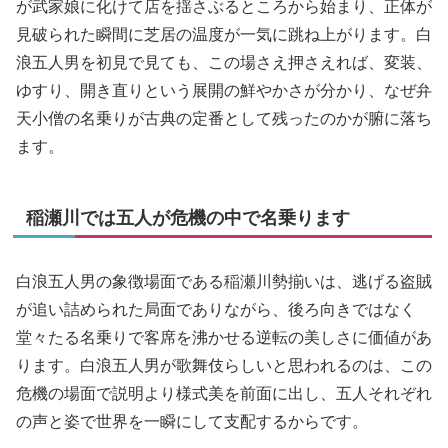
が武家娘に化けて店を揺さぶるところから始まり、正体が
見破られた瞬間に芝居の温度が一気に跳ね上がります。白
浪五人男を初見で見ても、この場さえ押さえれば、変装、
ゆすり、開き直りという展開の鮮やかさが分かり、なぜ弁
天小僧の名乗りが古典の定番として残ったのかが腑に落ち
ます。
稲瀬川では五人が危機の中で名乗ります
白浪五人男の象徴場面である稲瀬川勢揃いは、逃げる盗賊
が追い詰められた局面でありながら、後ろ向きではなく
堂々たる名乗りで客席を沸かせる逆転の美しさに価値があ
ります。白浪五人男が歌舞伎らしいと思われるのは、この
危機の場面で説明より様式美を前面に出し、五人それぞれ
の声と姿で世界を一瞬にして支配するからです。