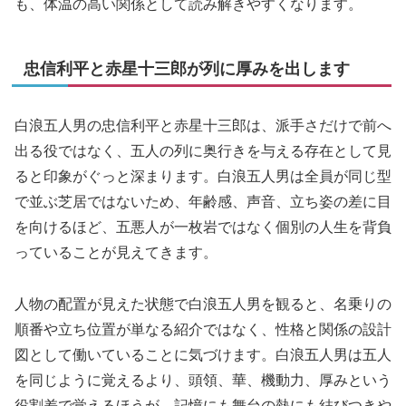
も、体温の高い関係として読み解きやすくなります。
忠信利平と赤星十三郎が列に厚みを出します
白浪五人男の忠信利平と赤星十三郎は、派手さだけで前へ
出る役ではなく、五人の列に奥行きを与える存在として見
ると印象がぐっと深まります。白浪五人男は全員が同じ型
で並ぶ芝居ではないため、年齢感、声音、立ち姿の差に目
を向けるほど、五悪人が一枚岩ではなく個別の人生を背負
っていることが見えてきます。
人物の配置が見えた状態で白浪五人男を観ると、名乗りの
順番や立ち位置が単なる紹介ではなく、性格と関係の設計
図として働いていることに気づけます。白浪五人男は五人
を同じように覚えるより、頭領、華、機動力、厚みという
役割差で覚えるほうが、記憶にも舞台の熱にも結びつきや