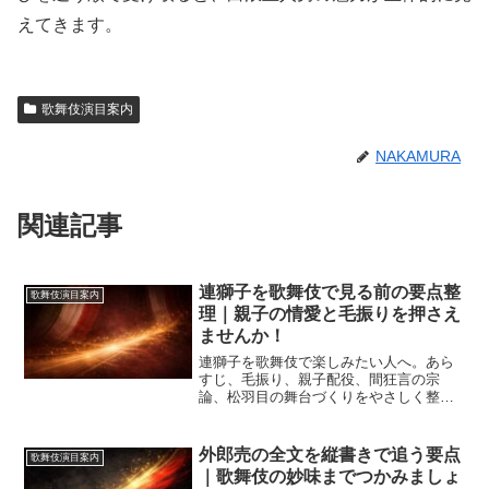
えてきます。
歌舞伎演目案内
NAKAMURA
関連記事
連獅子を歌舞伎で見る前の要点整
歌舞伎演目案内
理｜親子の情愛と毛振りを押さえ
ませんか！
連獅子を歌舞伎で楽しみたい人へ。あら
すじ、毛振り、親子配役、間狂言の宗
論、松羽目の舞台づくりをやさしく整理
しました。2026年の上演動向も踏まえ、
白と赤の意味や初見で見る順番まで具体
的に分かります。観劇前に押さえるべき
外郎売の全文を縦書きで追う要点
歌舞伎演目案内
要点を一ページでつかめます。
｜歌舞伎の妙味までつかみましょ