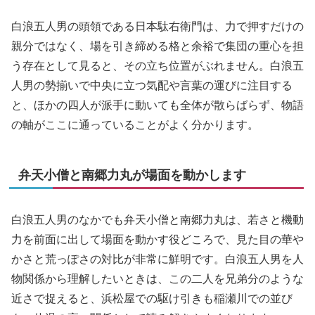
白浪五人男の頭領である日本駄右衛門は、力で押すだけの
親分ではなく、場を引き締める格と余裕で集団の重心を担
う存在として見ると、その立ち位置がぶれません。白浪五
人男の勢揃いで中央に立つ気配や言葉の運びに注目する
と、ほかの四人が派手に動いても全体が散らばらず、物語
の軸がここに通っていることがよく分かります。
弁天小僧と南郷力丸が場面を動かします
白浪五人男のなかでも弁天小僧と南郷力丸は、若さと機動
力を前面に出して場面を動かす役どころで、見た目の華や
かさと荒っぽさの対比が非常に鮮明です。白浪五人男を人
物関係から理解したいときは、この二人を兄弟分のような
近さで捉えると、浜松屋での駆け引きも稲瀬川での並び