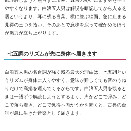
部理解しようと焦らずに済み、舞台の勢いにまず身を任せ
やすくなります。白浪五人男は解説を暗記してから入る芝
居というより、耳に残る言葉、横に並ぶ絵面、急に止まる
見得の三つを拾い、そのあとで意味を戻って確かめるほう
が魅力が立ち上がります。
七五調のリズムが先に身体へ届きます
白浪五人男の名台詞が強く残る最大の理由は、七五調とい
うリズムが身体に入りやすく、意味が難しくても音のうね
りだけで高揚を運んでくるからです。白浪五人男を観ると
きは一語ずつ解読しようとするより、声がどこで弾み、ど
こで落ち着き、どこで見得へ向かうかを聞くと、古典の台
詞が急に生きた音楽として届きます。