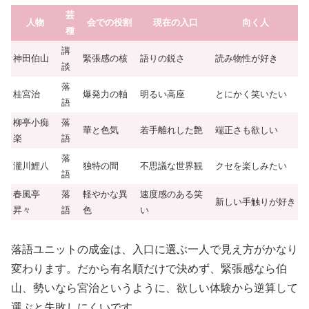
芸
人物
会での役割
現在の入口
向く人
種
講
神田伯山
緊張感の核
語りの鋭さ
読み物性が好き
談
落
桂宮治
爆発力の軸
明るい高座
とにかく笑いたい
語
柳亭小痴
落
華と色気
若手離れした艶
端正さも欲しい
楽
語
落
瀧川鯉八
独特の間
不思議な世界観
クセを楽しみたい
語
春風亭
落
軽やかな異
速度感のある笑
新しい手触りが好き
昇々
語
色
い
落語ユニットの成金は、入口に選ぶ一人で見え方がかなり
変わります。だから有名順だけで決めず、緊張感なら伯
山、勢いなら宮治というように、欲しい体験から逆算して
選ぶと失敗しにくいです。