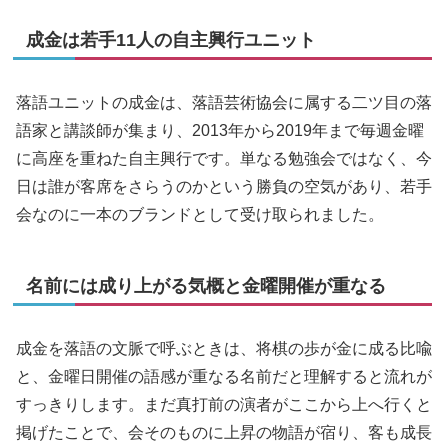
成金は若手11人の自主興行ユニット
落語ユニットの成金は、落語芸術協会に属する二ツ目の落
語家と講談師が集まり、2013年から2019年まで毎週金曜
に高座を重ねた自主興行です。単なる勉強会ではなく、今
日は誰が客席をさらうのかという勝負の空気があり、若手
会なのに一本のブランドとして受け取られました。
名前には成り上がる気概と金曜開催が重なる
成金を落語の文脈で呼ぶときは、将棋の歩が金に成る比喩
と、金曜日開催の語感が重なる名前だと理解すると流れが
すっきりします。まだ真打前の演者がここから上へ行くと
掲げたことで、会そのものに上昇の物語が宿り、客も成長