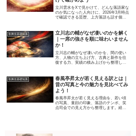
立川雲水をXで見かけて、どんな落語家な
のか気になった人向けに、2026年3月時点
で確認できる芸歴、上方落語も話す個
性、発言が話題になる理由、高座で確か
めたい見どころを整理します。投稿と芸
を分けて見たい人に役立ち、初見でも検
立川志の輔がなぜ凄いのかを解く
歌舞伎基礎知識
索の迷いどころを減らせます。
｜一席の強さを順に味わいません
か！
立川志の輔がなぜ凄いのかを、間の使い
方、人物の立ち上げ方、古典と新作を往
復する力、実績の積み上げから整理しま
す。歌舞伎や伝統芸能が好きな人でも、
高座の見どころを自分の言葉で説明しや
すくなり、初見の一席でも聴くポイント
春風亭昇太が若く見える訳とは｜
歌舞伎基礎知識
がぶれにくくなる内容です。
昔の写真と今の魅力を見比べてみ
よう！
春風亭昇太が若く見える理由を、若い頃
の写真、童顔の印象、落語のテンポ、笑
点司会での見え方から整理します。経歴
の節目、芸風の軽さ、若手と誤解されや
すい背景まで押さえられるので、伝統芸
能を初めて調べる人でも、顔立ちだけで
片づけない見方ができます。