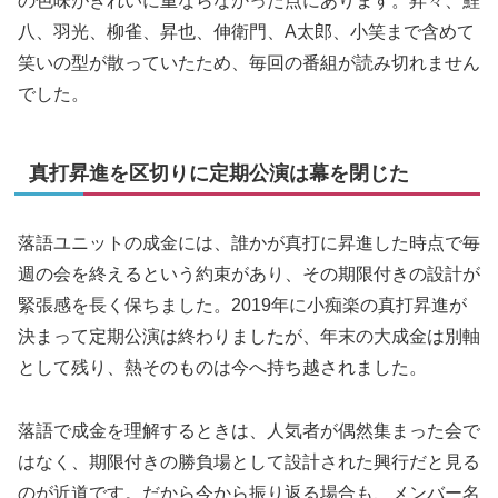
の色味がきれいに重ならなかった点にあります。昇々、鯉
八、羽光、柳雀、昇也、伸衛門、A太郎、小笑まで含めて
笑いの型が散っていたため、毎回の番組が読み切れません
でした。
真打昇進を区切りに定期公演は幕を閉じた
落語ユニットの成金には、誰かが真打に昇進した時点で毎
週の会を終えるという約束があり、その期限付きの設計が
緊張感を長く保ちました。2019年に小痴楽の真打昇進が
決まって定期公演は終わりましたが、年末の大成金は別軸
として残り、熱そのものは今へ持ち越されました。
落語で成金を理解するときは、人気者が偶然集まった会で
はなく、期限付きの勝負場として設計された興行だと見る
のが近道です。だから今から振り返る場合も、メンバー名