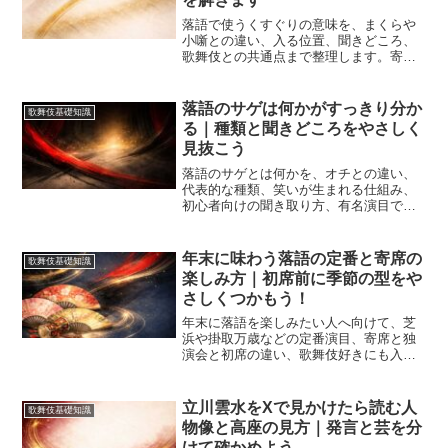
落語で使うくすぐりの意味を、まくらや
小噺との違い、入る位置、聞きどころ、
歌舞伎との共通点まで整理します。寄席
や舞台を見ても笑いの設計がつかみにく
い人でも、言葉の役割と見分け方が無理
なく分かります。
落語のサゲは何かがすっきり分か
歌舞伎基礎知識
る｜種類と聞きどころをやさしく
見抜こう
落語のサゲとは何かを、オチとの違い、
代表的な種類、笑いが生まれる仕組み、
初心者向けの聞き取り方、有名演目での
味わいまで整理しました。寄席や配信を
もっと楽しみたい人が、最後の一言だけ
でなく高座全体の設計まで見通しやすく
年末に味わう落語の定番と寄席の
歌舞伎基礎知識
なる入門記事です。
楽しみ方｜初席前に季節の型をや
さしくつかもう！
年末に落語を楽しみたい人へ向けて、芝
浜や掛取万歳などの定番演目、寄席と独
演会と初席の違い、歌舞伎好きにも入り
やすい聴きどころを丁寧に整理します。
年の瀬から新年までの流れで迷わず一席
を選ぶ基準が分かり、初心者でも季節感
立川雲水をXで見かけたら読む人
歌舞伎基礎知識
と笑いどころをつかみやすくなり、家族
物像と高座の見方｜発言と芸を分
で見やすい選び方まで見通せます。
けて確かめよう