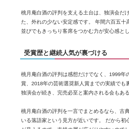
桃月庵白酒の評判を支える土台は、独演会だ
た、外れの少ない安定感です。 年間六百五十
並びでもきっちり客席をつかむ力が安心感と
受賞歴と継続人気が裏づける
桃月庵白酒の評判は感想だけでなく、1999年
賞、2018年の芸術選奨新人賞までの実績でも
独演会が続き、完売必至と案内される会もあ
桃月庵白酒の評判を一言でまとめるなら、古
いる落語家という見方が近いです。 だから初