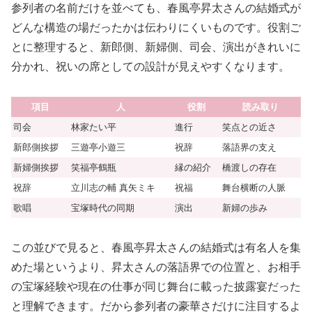
参列者の名前だけを並べても、春風亭昇太さんの結婚式が
どんな構造の場だったかは伝わりにくいものです。役割ご
とに整理すると、新郎側、新婦側、司会、演出がきれいに
分かれ、祝いの席としての設計が見えやすくなります。
項目
人
役割
読み取り
司会
林家たい平
進行
笑点との近さ
新郎側挨拶
三遊亭小遊三
祝辞
落語界の支え
新婦側挨拶
笑福亭鶴瓶
縁の紹介
橋渡しの存在
祝辞
立川志の輔 真矢ミキ
祝福
舞台横断の人脈
歌唱
宝塚時代の同期
演出
新婦の歩み
この並びで見ると、春風亭昇太さんの結婚式は有名人を集
めた場というより、昇太さんの落語界での位置と、お相手
の宝塚経験や現在の仕事が同じ舞台に載った披露宴だった
と理解できます。だから参列者の豪華さだけに注目するよ