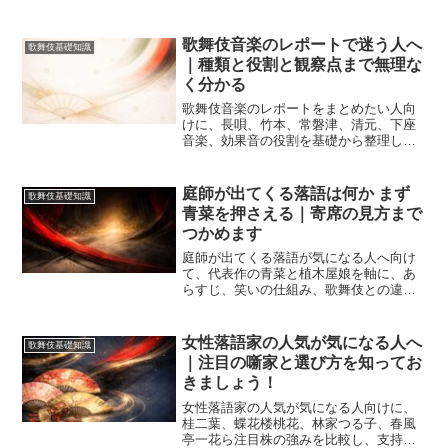
歌舞伎音楽のレポートで迷う人へ
歌舞伎基礎知識
｜種類と役割と観察点まで無理な
く分かる
歌舞伎音楽のレポートをまとめたい人向
けに、長唄、竹本、常磐津、清元、下座
音楽、効果音の役割を基礎から整理しま
す。観察ポイントと三段構成の書き方ま
で分かるので、授業課題や鑑賞メモを自
分の言葉でまとめやすくなります。音の
庭師が出てくる落語は何か まず
歌舞伎基礎知識
種類を並べるだけで終わらない考察の形
青菜を押さえる｜寄席の見方まで
もつかめます。
つかめます
庭師が出てくる落語が気になる人へ向け
て、代表作の青菜と植木屋娘を軸に、あ
らすじ、笑いの仕組み、歌舞伎との違
い、初めて聴くときの見どころまで整理
します。植木屋という職人像から古典芸
能の入口が見えてきます。
女性落語家の人気が気になる人へ
歌舞伎基礎知識
｜注目の噺家と選び方を知ってお
きましょう！
女性落語家の人気が気になる人向けに、
桂二葉、蝶花楼桃花、林家つる子、春風
亭一花ら注目株の強みを比較し、支持が