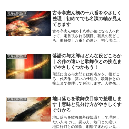
広がる理由、東京と上方の芸風差、寄席
と独演会の選び方、2026年に追いたい動
きまで整理します。初めてでも自分に合
古今亭志ん朝の十八番をやさしく
歌舞伎基礎知識
う高座の探し方が見えてきます。
整理｜初めてでも名演の軸が見え
てきます
古今亭志ん朝の十八番が気になる人へ向
けて、定番視される演目、芸風の見どこ
ろ、歌舞伎十八番との違い、初心者に合
う聴き順まで整理します。名演をただ並
べず、なぜ心に残るのかまで理解できる
内容です。
落語の与太郎はどんな役どころか
歌舞伎基礎知識
｜名作の違いと歌舞伎との接点ま
でやさしくつかもう！
落語に出る与太郎とは何者かを、役どこ
ろ、代表作、笑いの仕組み、歌舞伎との
接点まで整理して解説します。人物像の
誤解や上方との違いも押さえられ、牛ほ
めや道具屋の笑いどころ、寄席で見るべ
き間の面白さ、初見向けの一席選びまで
地口落ちを歌舞伎目線で整理しま
歌舞伎基礎知識
見通せます。
す｜意味と見分け方がやさしくす
ぐ分かる
地口落ちを歌舞伎基礎知識として理解し
たい人向けに、読み方、地口との違い、
地口行灯との関係、劇場で迷わない見分