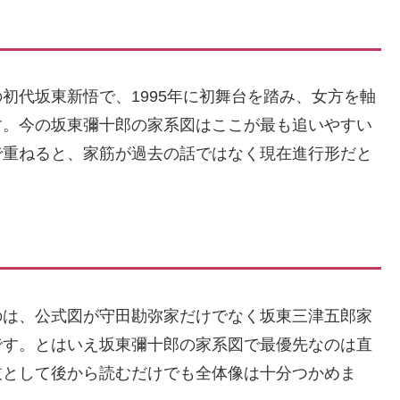
初代坂東新悟で、1995年に初舞台を踏み、女方を軸
す。今の坂東彌十郎の家系図はここが最も追いやすい
で重ねると、家筋が過去の話ではなく現在進行形だと
のは、公式図が守田勘弥家だけでなく坂東三津五郎家
です。とはいえ坂東彌十郎の家系図で最優先なのは直
枝として後から読むだけでも全体像は十分つかめま