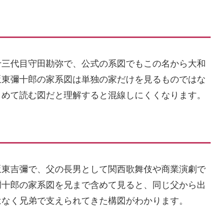
十三代目守田勘弥で、公式の系図でもこの名から大和
坂東彌十郎の家系図は単独の家だけを見るものではな
とめて読む図だと理解すると混線しにくくなります。
坂東吉彌で、父の長男として関西歌舞伎や商業演劇で
彌十郎の家系図を兄まで含めて見ると、同じ父から出
はなく兄弟で支えられてきた構図がわかります。