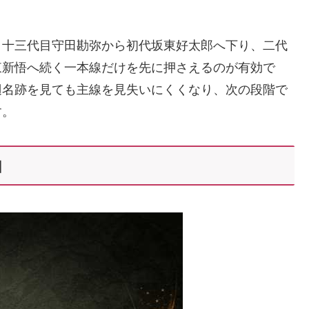
、十三代目守田勘弥から初代坂東好太郎へ下り、二代
東新悟へ続く一本線だけを先に押さえるのが有効で
辺名跡を見ても主線を見失いにくくなり、次の段階で
す。
由