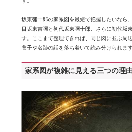
す。
坂東彌十郎の家系図を最短で把握したいなら
目坂東吉彌と初代坂東彌十郎、さらに初代坂
す。ここまで整理できれば、同じ図に並ぶ周
養子や名跡の話を落ち着いて読み分けられま
家系図が複雑に見える三つの理