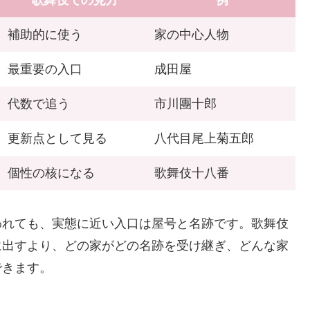
歌舞伎での見方
例
補助的に使う
家の中心人物
最重要の入口
成田屋
代数で追う
市川團十郎
更新点として見る
八代目尾上菊五郎
個性の核になる
歌舞伎十八番
われても、実態に近い入口は屋号と名跡です。歌舞伎
に出すより、どの家がどの名跡を受け継ぎ、どんな家
できます。