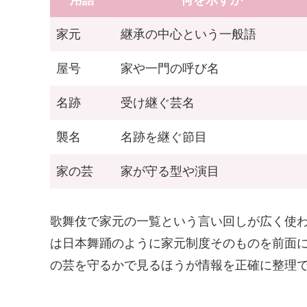
用語
何を示すか
家元
継承の中心という一般語
屋号
家や一門の呼び名
名跡
受け継ぐ芸名
襲名
名跡を継ぐ節目
家の芸
家が守る型や演目
歌舞伎で家元の一覧という言い回しが広く使
は日本舞踊のように家元制度そのものを前面
の芸を守るかで見るほうが情報を正確に整理