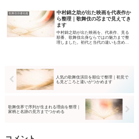
ました。人気先行と本格派の違い、初心
者がまず観たい役者、次世代の注目株ま
で、世話物や女方の見方も含めて一気に
中村錦之助が出た映画を代表作か
歌舞伎俳優名鑑
分かります。観劇前に迷わない軸が手に
ら整理｜歌舞伎の芯まで見えてき
入ります。
ます
中村錦之助が出た映画を、代表作、見る
順番、歌舞伎出身ならではの魅力まで整
理しました。初代と当代の違いも含め
て、時代劇スターとしての価値を短時間
でつかめる記事です。
人気の歌舞伎演目を順位で整理｜初見で
も見どころと違いがつかめます
歌舞伎界で序列が生まれる理由を整理｜
家柄と名跡の見方までつかめる
コメント