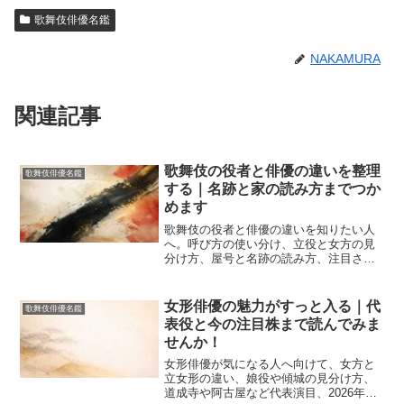
歌舞伎俳優名鑑
NAKAMURA
関連記事
歌舞伎の役者と俳優の違いを整理
歌舞伎俳優名鑑
する｜名跡と家の読み方までつか
めます
歌舞伎の役者と俳優の違いを知りたい人
へ。呼び方の使い分け、立役と女方の見
分け方、屋号と名跡の読み方、注目され
やすい俳優像、名鑑の活用法まで整理し
ます。初観劇前の予習にも公演後の復習
にも役立ち、言葉の混同と人物の見失い
女形俳優の魅力がすっと入る｜代
歌舞伎俳優名鑑
を減らせます。
表役と今の注目株まで読んでみま
せんか！
女形俳優が気になる人へ向けて、女方と
立女形の違い、娘役や傾城の見分け方、
道成寺や阿古屋など代表演目、2026年時