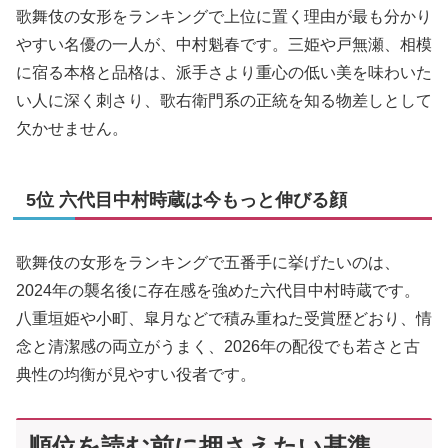
歌舞伎の女形をランキングで上位に置く理由が最も分かり
やすい名優の一人が、中村魁春です。三姫や戸無瀬、相模
に宿る本格と品格は、派手さより重心の低い美を味わいた
い人に深く刺さり、歌右衛門系の正統を知る物差しとして
欠かせません。
5位 六代目中村時蔵は今もっと伸びる顔
歌舞伎の女形をランキングで五番手に挙げたいのは、
2024年の襲名後に存在感を強めた六代目中村時蔵です。
八重垣姫や小町、皐月などで積み重ねた受賞歴どおり、情
念と清潔感の両立がうまく、2026年の配役でも若さと古
典性の均衡が見やすい役者です。
順位を読む前に押さえたい基準