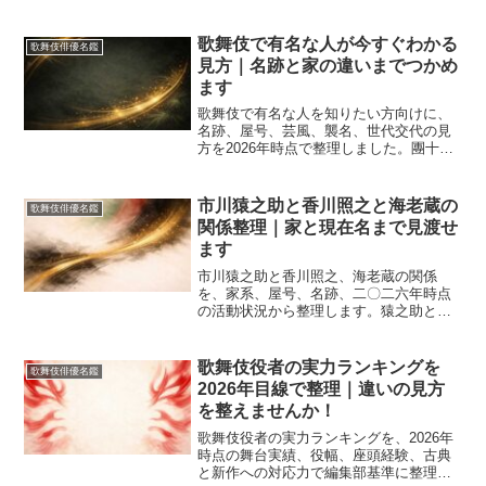
点で注目したい現役の顔ぶれを整理しま
す。衣裳や化粧だけでなく、所作、声、
役柄の格までわかりやすく解説し、初見
歌舞伎で有名な人が今すぐわかる
歌舞伎俳優名鑑
でも美しさの理由を言葉にしやすくなる
見方｜名跡と家の違いまでつかめ
記事です。
ます
歌舞伎で有名な人を知りたい方向けに、
名跡、屋号、芸風、襲名、世代交代の見
方を2026年時点で整理しました。團十
郎、菊五郎、玉三郎、仁左衛門、幸四郎
など代表格の違いと若手の追い方がわか
り、初見でも推し選びの軸が定まりま
市川猿之助と香川照之と海老蔵の
歌舞伎俳優名鑑
す。
関係整理｜家と現在名まで見渡せ
ます
市川猿之助と香川照之、海老蔵の関係
を、家系、屋号、名跡、二〇二六年時点
の活動状況から整理します。猿之助と中
車の続柄、海老蔵の現在名、成田屋と澤
瀉屋の違い、検索で迷わない見分け方ま
で、歌舞伎初心者にも混同しにくい順で
歌舞伎役者の実力ランキングを
歌舞伎俳優名鑑
やさしく解説します。記事を読み終える
2026年目線で整理｜違いの見方
ころには三人の立ち位置が一度で整理で
を整えませんか！
きます。
歌舞伎役者の実力ランキングを、2026年
時点の舞台実績、役幅、座頭経験、古典
と新作への対応力で編集部基準に整理し