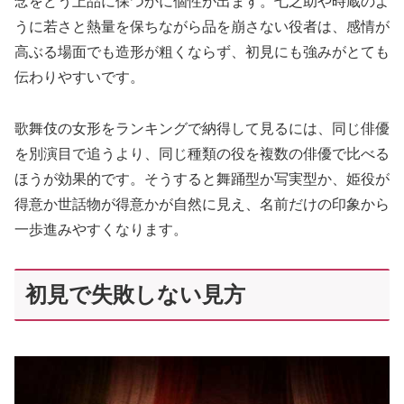
念をどう上品に保つかに個性が出ます。七之助や時蔵のよ
うに若さと熱量を保ちながら品を崩さない役者は、感情が
高ぶる場面でも造形が粗くならず、初見にも強みがとても
伝わりやすいです。
歌舞伎の女形をランキングで納得して見るには、同じ俳優
を別演目で追うより、同じ種類の役を複数の俳優で比べる
ほうが効果的です。そうすると舞踊型か写実型か、姫役が
得意か世話物が得意かが自然に見え、名前だけの印象から
一歩進みやすくなります。
初見で失敗しない見方