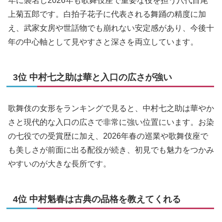
年に襲名し2026年も歌舞伎座で重要な役を担う八代目尾
上菊五郎です。白拍子花子に代表される舞踊の精度に加
え、武家女房や世話物でも崩れない安定感があり、今後十
年の中心軸として見やすさと深さを両立しています。
3位 中村七之助は華と入口の広さが強い
歌舞伎の女形をランキングで見ると、中村七之助は華やか
さと現代的な入口の広さで非常に強い位置にいます。お染
の七役での受賞歴に加え、2026年春の巡業や歌舞伎座で
も美しさが前面に出る配役が続き、初見でも魅力をつかみ
やすいのが大きな長所です。
4位 中村魁春は古典の品格を教えてくれる