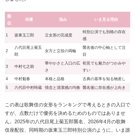
順
俳優
強み
いま見る理由
位
特別公演でも別格の存在
1
坂東玉三郎
立女形の完成度
感
八代目尾上菊五
襲名後の中心軸として注
2
女方と立役の両輪
郎
目
華やかさと入口の広
初見でも魅力がつかみや
3
中村七之助
さ
すい
4
中村魁春
本格と品格
古典の基準を知る物差し
5
六代目中村時蔵
情念と清潔感の均衡
襲名後に存在感が上向き
この表は歌舞伎の女形をランキングで考えるときの入口で
すが、点数だけで優劣を決めるためのものではありませ
ん。2025年の八代目尾上菊五郎襲名、2026年4月の歌舞
伎座配役、同時期の坂東玉三郎特別公演のように、いま誰