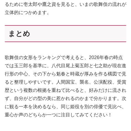
るために壱太郎や鷹之資を見ると、いまの歌舞伎の流れが
立体的につかめます。
まとめ
歌舞伎の女形をランキングで考えると、2026年春の時点
では玉三郎を基準に、八代目尾上菊五郎と七之助が現在進
行形の中心、その下から魁春と時蔵が厚みを作る構図で見
ると整理しやすいです。人間国宝、襲名、公演配役、受賞
歴という複数の根拠を重ねて比べると、好みだけに流され
ず、自分がどの型の美に惹かれるのかまで分かります。次
に観る一本を決めるなら、同じ姫役を別の俳優で見比べ、
重心か声のどちらか一つに注目してみてください！