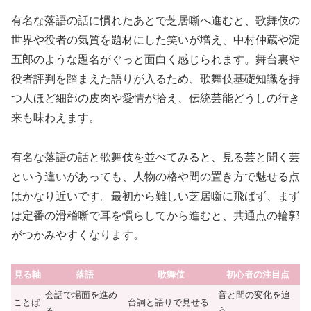
有名な落語の話に慣れたあとで芝居噺へ進むと、歌舞伎の
世界や役者の気質を題材にした笑いが増え、中村仲蔵や淀
五郎のような題名がぐっと面白く感じられます。舞台裏や
役者評判を踏まえた語りが入るため、歌舞伎基礎知識を持
つ人ほど細部の皮肉や愛情が拾え、伝統芸能どうしの行き
来も味わえます。
有名な落語の話と歌舞伎を並べてみると、見る芸と聞く芸
という違いがあっても、人物の格や間の置き方で魅せる点
はかなり近いです。最初から難しい芝居噺に飛ばず、まず
は定番の滑稽噺で耳を慣らしてから進むと、共通点の輪郭
がつかみやすくなります。
見る軸
落語
歌舞伎
初心者の注目点
会話で場面を進め
音と間の変化を追
ことば
台詞と語りで見せる
る
う