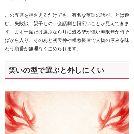
この五席を押さえるだけでも、有名な落語の話がことば遊
び、失敗談、親子もの、会話劇と幅広いことが見えてきま
す。まず一席だけ選ぶなら耳に残る型が強い寿限無か時そ
ばから入り、そのあと初天神や粗忽長屋で人物の厚みを味
わう順番が無理なく進められます。
笑いの型で選ぶと外しにくい