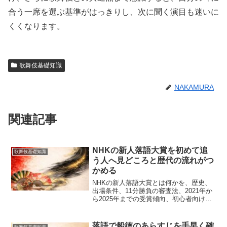
合う一席を選ぶ基準がはっきりし、次に聞く演目も迷いに
くくなります。
歌舞伎基礎知識
NAKAMURA
関連記事
NHKの新人落語大賞を初めて追
歌舞伎基礎知識
う人へ見どころと歴代の流れがつ
かめる
NHKの新人落語大賞とは何かを、歴史、
出場条件、11分勝負の審査法、2021年か
ら2025年までの受賞傾向、初心者向けの
見どころまで整理。歌舞伎や伝統芸能が
好きな人にも通じる鑑賞の軸が分かり、
結果だけでなく高座の差まで見分けやす
落語で船徳のあらすじを手早く確