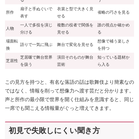
扇子と手ぬぐいで
衣裳と型で大きく見
所作
省略の巧さを見る
表す
せる
一人で多役を演じ
複数の役者で関係を
誰の視点か確かめ
人物
分ける
見せる
る
場面転
想像で補う楽しさ
語りで一気に飛ぶ
舞台で変化を見せる
換
を持つ
芝居噺で舞台世界
演目そのものが舞台
知っている題材か
芝居性
を扱う
芸術
ら入る
この見方を持つと、有名な落語の話は歌舞伎より簡素なの
ではなく、情報を削って想像力へ渡す芸だと分かります。
声と所作の最小限で世界を開く仕組みを意識すると、同じ
一席でも聞こえる情報量がぐっと増えてきます。
初見で失敗しにくい聞き方