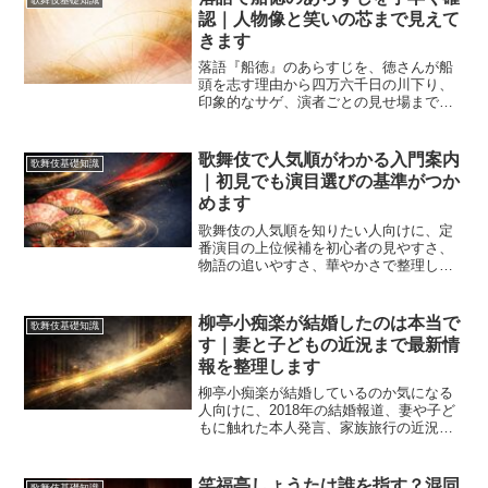
歌舞伎基礎知識
くなります。
認｜人物像と笑いの芯まで見えて
きます
落語『船徳』のあらすじを、徳さんが船
頭を志す理由から四万六千日の川下り、
印象的なサゲ、演者ごとの見せ場まで順
に解説します。初見でも物語の流れと笑
いの仕組みがつかめ、歌舞伎や江戸の風
俗を楽しむ入口としても役立つ内容で
歌舞伎で人気順がわかる入門案内
歌舞伎基礎知識
す。
｜初見でも演目選びの基準がつか
めます
歌舞伎の人気順を知りたい人向けに、定
番演目の上位候補を初心者の見やすさ、
物語の追いやすさ、華やかさで整理しま
した。連獅子や勧進帳などの違い、三大
名作や舞踊物の位置づけ、失敗しにくい
選び方まで一度でつかめます。
柳亭小痴楽が結婚したのは本当で
歌舞伎基礎知識
す｜妻と子どもの近況まで最新情
報を整理します
柳亭小痴楽が結婚しているのか気になる
人向けに、2018年の結婚報道、妻や子ど
もに触れた本人発言、家族旅行の近況、
父や名跡との関係まで整理します。いつ
結婚したのかが曖昧な人でも、公開情報
の時系列で無理なく読み解けます。
笑福亭しょうたは誰を指す？混同