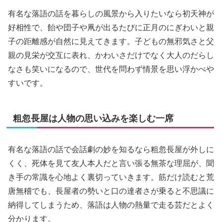
有名な落語の話を暮らしの風景から入りたいなら初天神が
好相性で、飴や団子や凧が出るたびに正月のにぎわいと親
子の距離感が自然に見えてきます。子どもの無邪気さと父
親の見栄が交互に表れ、かわいさだけでなく大人のだらし
なさも笑いになるので、世代を問わず情景を思い浮かべや
すいです。
粗忽長屋は人物の思い込みを楽しむ一席
有名な落語の話で会話劇の妙を知るなら粗忽長屋が外しに
くく、死体を見て友人本人だと言い張る無茶な理屈が、聞
き手の常識を心地よく裏切っていきます。筋だけ読むと荒
唐無稽でも、長屋者の勢いと口の達者さが乗ると不思議に
納得してしまうため、落語は人物の熱量で走る芸だとよく
分かります。