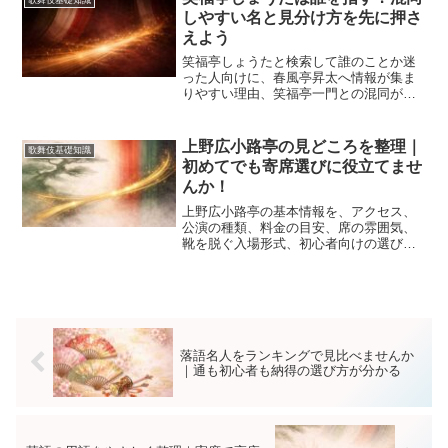
歌舞伎基礎知識
しやすい名と見分け方を先に押さ
えよう
笑福亭しょうたと検索して誰のことか迷
った人向けに、春風亭昇太へ情報が集ま
りやすい理由、笑福亭一門との混同が起
こる背景、歌舞伎と落語の名前の見方、
2026年時点の活動確認のコツ、誤認を避
ける調べ方までを分かる順で丁寧に整理
上野広小路亭の見どころを整理｜
歌舞伎基礎知識
します。
初めてでも寄席選びに役立てませ
んか！
上野広小路亭の基本情報を、アクセス、
公演の種類、料金の目安、席の雰囲気、
靴を脱ぐ入場形式、初心者向けの選び方
まで整理しました。歌舞伎好きが落語や
講談へ興味を広げるときにも役立ち、
2026年時点の公演傾向や鈴本演芸場との
見分け方まで無理なくつかめます。
落語名人をランキングで見比べませんか
｜通も初心者も納得の選び方が分かる