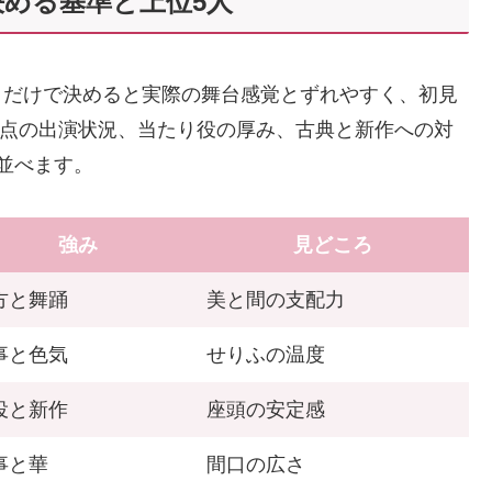
める基準と上位5人
さだけで決めると実際の舞台感覚とずれやすく、初見
月時点の出演状況、当たり役の厚み、古典と新作への対
並べます。
強み
見どころ
方と舞踊
美と間の支配力
事と色気
せりふの温度
役と新作
座頭の安定感
事と華
間口の広さ