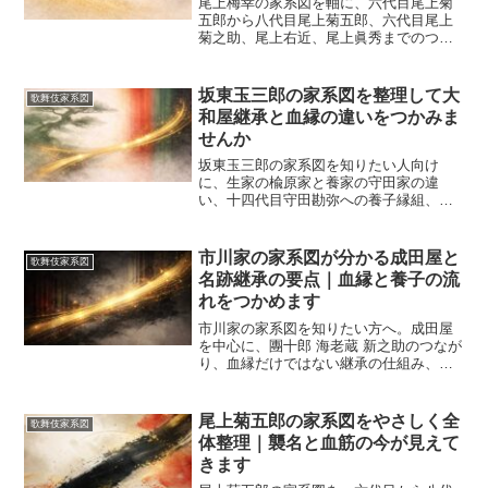
尾上梅幸の家系図を軸に、六代目尾上菊
五郎から八代目尾上菊五郎、六代目尾上
菊之助、尾上右近、尾上眞秀までのつな
がりを整理します。血縁と養子、名跡継
承の違い、2025年襲名後の呼び名、舞台
の見どころまで順番に分かります。
坂東玉三郎の家系図を整理して大
歌舞伎家系図
和屋継承と血縁の違いをつかみま
せんか
坂東玉三郎の家系図を知りたい人向け
に、生家の楡原家と養家の守田家の違
い、十四代目守田勘弥への養子縁組、大
和屋での名跡継承、妻子の有無、義理の
親族まで順に整理します。検索で混ざり
やすい実家と養家の見分け方や、家系図
市川家の家系図が分かる成田屋と
歌舞伎家系図
でどの線を重視すべきかも分かります。
名跡継承の要点｜血縁と養子の流
れをつかめます
市川家の家系図を知りたい方へ。成田屋
を中心に、團十郎 海老蔵 新之助のつなが
り、血縁だけではない継承の仕組み、壽
紅 翠扇 ぼたんまでの見方を整理します。
歌舞伎家系図が初めてでも、名跡と本名
の違いがひと目でつかめるようにまとめ
尾上菊五郎の家系図をやさしく全
歌舞伎家系図
た内容です。
体整理｜襲名と血筋の今が見えて
きます