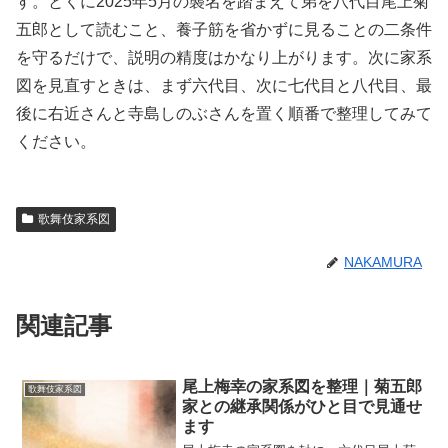
す。とくに2025年5月の襲名を踏まえて弟を八代目尾上菊
五郎として読むこと、養子筋を省かずに見ることの二条件
を守るだけで、説明の精度はかなり上がります。次に家系
図を見直すときは、まず六代目、次に七代目と八代目、最
後に右近さんと寺島しのぶさんを置く順番で整理してみて
ください。
歌舞伎家系図
NAKAMURA
関連記事
尾上梅幸の家系図を整理｜菊五郎
歌舞伎家系図
家との継承関係がひと目で見通せ
ます