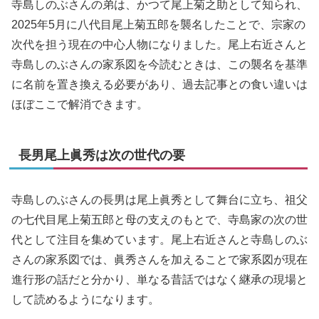
寺島しのぶさんの弟は、かつて尾上菊之助として知られ、
2025年5月に八代目尾上菊五郎を襲名したことで、宗家の
次代を担う現在の中心人物になりました。尾上右近さんと
寺島しのぶさんの家系図を今読むときは、この襲名を基準
に名前を置き換える必要があり、過去記事との食い違いは
ほぼここで解消できます。
長男尾上眞秀は次の世代の要
寺島しのぶさんの長男は尾上眞秀として舞台に立ち、祖父
の七代目尾上菊五郎と母の支えのもとで、寺島家の次の世
代として注目を集めています。尾上右近さんと寺島しのぶ
さんの家系図では、眞秀さんを加えることで家系図が現在
進行形の話だと分かり、単なる昔話ではなく継承の現場と
して読めるようになります。