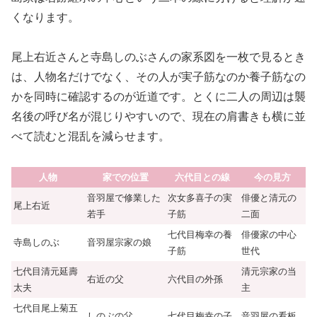
くなります。
尾上右近さんと寺島しのぶさんの家系図を一枚で見るとき
は、人物名だけでなく、その人が実子筋なのか養子筋なの
かを同時に確認するのが近道です。とくに二人の周辺は襲
名後の呼び名が混じりやすいので、現在の肩書きも横に並
べて読むと混乱を減らせます。
人物
家での位置
六代目との線
今の見方
音羽屋で修業した
次女多喜子の実
俳優と清元の
尾上右近
若手
子筋
二面
七代目梅幸の養
俳優家の中心
寺島しのぶ
音羽屋宗家の娘
子筋
世代
七代目清元延壽
清元宗家の当
右近の父
六代目の外孫
太夫
主
七代目尾上菊五
しのぶの父
七代目梅幸の子
音羽屋の看板