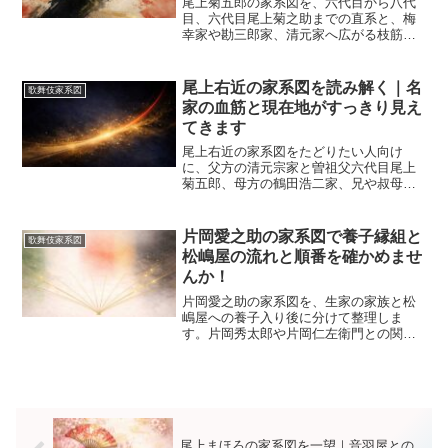
尾上菊五郎の家系図を、六代目から八代
目、六代目尾上菊之助までの直系と、梅
幸家や勘三郎家、清元家へ広がる枝筋に
分けて整理します。2025年襲名と2026年
の披露興行まで踏まえ、名跡と血縁の違
いも初見向けに解説します。
尾上右近の家系図を読み解く｜名
歌舞伎家系図
家の血筋と現在地がすっきり見え
てきます
尾上右近の家系図をたどりたい人向け
に、父方の清元宗家と曽祖父六代目尾上
菊五郎、母方の鶴田浩二家、兄や叔母と
の関係、歌舞伎と清元の二刀流が育った
背景、2026年3月時点の舞台の見どころま
で一つの記事で整理します。
片岡愛之助の家系図で養子縁組と
歌舞伎家系図
松嶋屋の流れと順番を確かめませ
んか！
片岡愛之助の家系図を、生家の家族と松
嶋屋への養子入り後に分けて整理しま
す。片岡秀太郎や片岡仁左衛門との関
係、血縁と芸養子の違い、名跡の継承順
に加え、配偶者欄や近年の家の動きまで
初見でも読みやすくまとめた記事です。
尾上まほろの家系図を一望｜音羽屋との